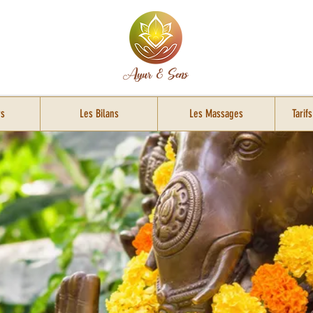
rs
Les Bilans
Les Massages
Tarif