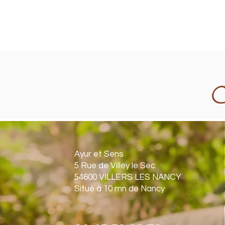
Ayur et Sens
5 Rue de Villey le Sec
54600 VILLERS LES NANCY
Situé à 10 mn de Nancy