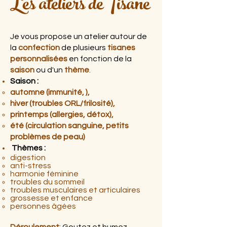
Les ateliers deTisane
Je vous propose un atelier autour de
la
confection
de plusieurs
tisanes
personnalisées
en fonction de la
saison
ou d'un
thème
.
Saison :
automne (
immunité,
),
hiver (
troubles ORL/frilosité
),
printemps (
allergies, détox
),
été (
circulation sanguine
, petits
problèmes de peau
)
Thème
s
:
digestion
anti-stress
harmonie féminine
troubles du sommeil
troubles musculaires et articulaires
grossesse et enfance
personnes âgées