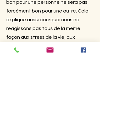
bon pour une personne ne sera pas
forcément bon pour une autre. Cela
explique aussi pourquoi nous ne
réagissons pas tous de la même
façon aux stress de la vie, aux
changements de saison, à certains
aliments.
Selon notre propre constitution
physique et psychologique , les
massages, l’alimentation ou encore le
mode de vie seront adaptés et
personnalisés.
Plus d'infos >>>